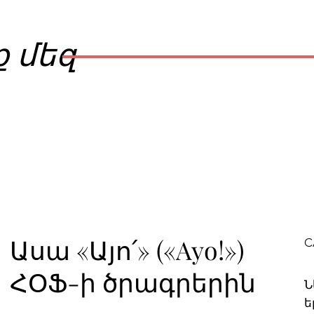
ք մեզ
Ասա «Այո՛» («Ayo!»)
C
ՀՕՖ-ի ծրագրերին
Ն
ե