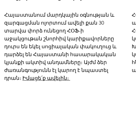
Հայաստանում մարդկային օգնության և
Հ
զարգացման ոլորտում ավելի քան 30
ա
տարվա փորձ ունեցող ՀՕՖ-ի
Հ
աջակցութան շնորհիվ կարիքավորները
կ
դուրս են եկել սոցիալական փակուղուց և
Խ
դարձել են Հայաստանի հասարակական
կ
կյանքի ակտիվ անդամները։ Այժմ ձեր
հ
ժառանգությունն էլ կարող է նպաստել
ա
դրան։
Իմացե՛ք ավելին։